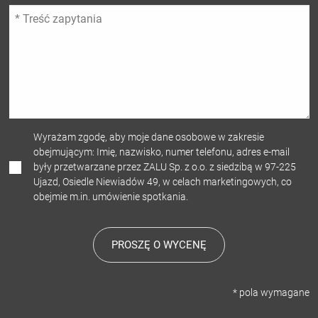
Wyrażam zgodę, aby moje dane osobowe w zakresie
obejmującym: Imię, nazwisko, numer telefonu, adres e-mail
były przetwarzane przez ZALU Sp. z o.o. z siedzibą w 97-225
Ujazd, Osiedle Niewiadów 49, w celach marketingowych, co
obejmie m.in. umówienie spotkania.
PROSZĘ O WYCENĘ
* pola wymagane